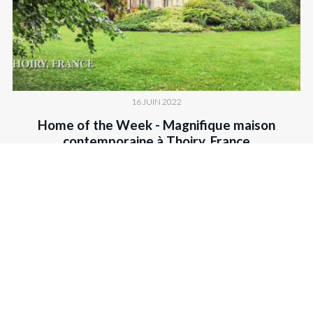
16 JUIN 2022
Home of the Week - Magnifique maison
contemporaine à Thoiry, France
CONSULTEZ LES ARCHIVES
Actualités
-
Acheter
-
Vendre un bien
-
Coldwell Banker
Facebook
-
LinkedIn
-
Youtube
2026 © Coldwell Banker® France & Monaco.