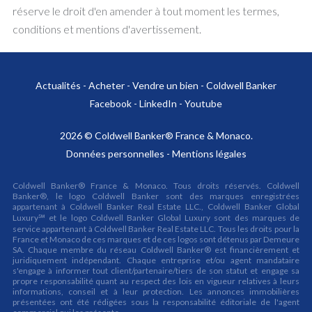
réserve le droit d'en amender à tout moment les termes,
conditions et mentions d'avertissement.
Actualités
-
Acheter
-
Vendre un bien
-
Coldwell Banker
Facebook
-
LinkedIn
-
Youtube
2026 © Coldwell Banker® France & Monaco.
Données personnelles
-
Mentions légales
Coldwell Banker® France & Monaco. Tous droits réservés. Coldwell
Banker®, le logo Coldwell Banker sont des marques enregistrées
appartenant à Coldwell Banker Real Estate LLC., Coldwell Banker Global
Luxury℠ et le logo Coldwell Banker Global Luxury sont des marques de
service appartenant à Coldwell Banker Real Estate LLC. Tous les droits pour la
France et Monaco de ces marques et de ces logos sont détenus par Demeure
SA. Chaque membre du réseau Coldwell Banker® est financièrement et
juridiquement indépendant. Chaque entreprise et/ou agent mandataire
s'engage à informer tout client/partenaire/tiers de son statut et engage sa
propre responsabilité quant au respect des lois en vigueur relatives à leurs
informations, conseil et à leur protection. Les annonces immobilières
présentées ont été rédigées sous la responsabilité éditoriale de l'agent