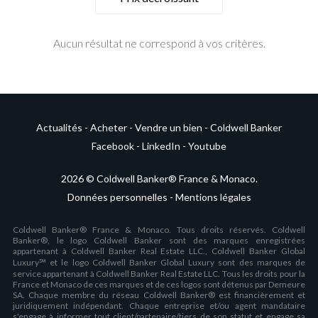
Aucun résultat ne correspond à vos critères.
Actualités
-
Acheter
-
Vendre un bien
-
Coldwell Banker
Facebook
-
LinkedIn
-
Youtube
2026 © Coldwell Banker® France & Monaco.
Données personnelles
-
Mentions légales
Coldwell Banker® France & Monaco. Tous droits réservés. Coldwell
Banker®, le logo Coldwell Banker sont des marques enregistrées
appartenant à Coldwell Banker Real Estate LLC., Coldwell Banker Global
Luxury℠ et le logo Coldwell Banker Global Luxury sont des marques de
service appartenant à Coldwell Banker Real Estate LLC. Tous les droits pour la
France et Monaco de ces marques et de ces logos sont détenus par Demeure
SA. Chaque membre du réseau Coldwell Banker® est financièrement et
juridiquement indépendant. Chaque entreprise et/ou agent mandataire
s'engage à informer tout client/partenaire/tiers de son statut et engage sa